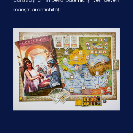
Construiți un imperiu puternic și veți deveni
maeștri ai antichității!