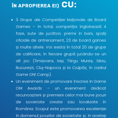
CU:
ÎN APROPIEREA EI)
3 Grupe ale Competiției Naționale de Board
Games – în total, competiția înglobează 4
faze, sute de jucători, premii în bani, spații
oficiale de antrenament, 23 de board games
și multe altele. Vor exista în total 20 de grupe
de calificare, în fiecare grupă jucându-se un
alt joc (Timișoara, Iași, Târgu Mureș, Sibiu,
București, Cluj-Napoca și la Ciulpăz, în cadrul
Game ON! Camp).
Un eveniment de promovare înscrise în Game
ON! Awards – un eveniment dedicat
recunoașterii și premierii celor mai bune jocuri
de societate create sau localizate în
România. Scopul este promovarea excelenței
în domeniul jocurilor de societate și, în același