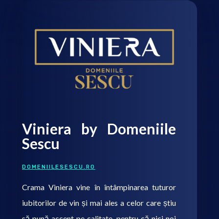
Viniera by Domeniile
Sescu
DOMENIILESESCU.RO
Crama Viniera vine în întâmpinarea tuturor
iubitorilor de vin și mai ales a celor care știu
să pună accent pe calitate, pentru că nici noi